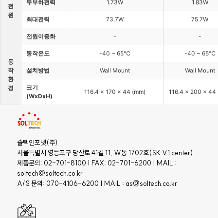
무부하전력
1.73W
1.83W
전
원
최대전력
73.7W
75.7W
전원이중화
-
-
동작온도
-40 ~ 65℃
-40 ~ 65℃
동
작
설치방법
Wall Mount
Wall Mount
환
크기
경
116.4 x 170 x 44 (mm)
116.4 x 200 x 44
(WxDxH)
솔텍인포넷(주)
서울특별시 영등포구 당산로 41길 11, W동 1702호(SK V1 center)
제품문의: 02-701-8100 | FAX: 02-701-6200 | MAIL :
soltech@soltech.co.kr
A/S 문의: 070-4106-6200 | MAIL : as@soltech.co.kr