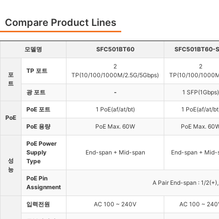
Compare Product Lines
모델명
SFC501BT60
SFC501BT60-
2
2
TP 포트
포
TP(10/100/1000M/2.5G/5Gbps)
TP(10/100/1000M
트
광 포트
-
1 SFP(1Gbps)
PoE 포트
1 PoE(af/at/bt)
1 PoE(af/at/bt
PoE
PoE 용량
PoE Max. 60W
PoE Max. 60
PoE Power
Supply
End-span + Mid-span
End-span + Mid-
성
Type
능
PoE Pin
A Pair End-span : 1/2(+),
Assignment
입력전원
AC 100 ~ 240V
AC 100 ~ 240