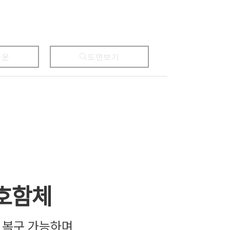
다운
도면보기
호함체
을 복구 가능하며