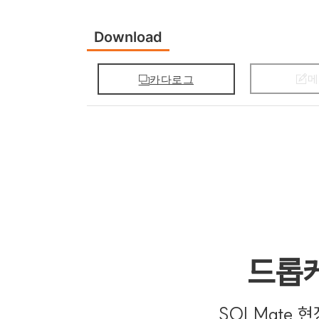
Download
메
카다로그
드롭
SOLMate 