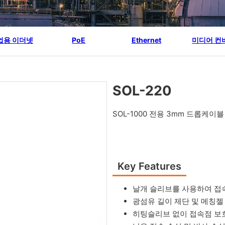
업용 이더넷
PoE
Ethernet
미디어 컨
SOL-220
SOL-1000 전용 3mm 드롭케
Key Features
날개 슬리브를 사용하여 접
광섬유 길이 제단 및 메칭젤
히팅슬리브 없이 접속점 보