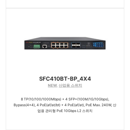
SFC410BT-BP_4X4
NEW
,
산업용 스위치
8 TP(10/100/1000Mbps) + 4 SFP+(100M/1G/10Gbps),
Bypass(4x4), 4 PoE(af/at/bt) + 4 PoE(af/at), PoE Max. 240W, 산
업용 관리형 PoE 10Gbps L2 스위치