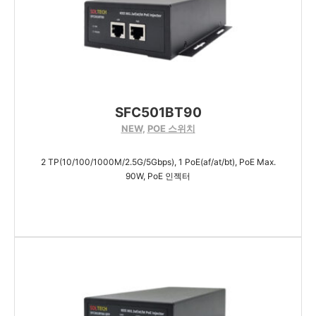
SFC501BT90
NEW
,
POE 스위치
2 TP(10/100/1000M/2.5G/5Gbps), 1 PoE(af/at/bt), PoE Max.
90W, PoE 인젝터