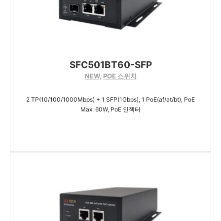
SFC501BT60-SFP
NEW
,
POE 스위치
2 TP(10/100/1000Mbps) + 1 SFP(1Gbps), 1 PoE(af/at/bt), PoE
Max. 60W, PoE 인젝터