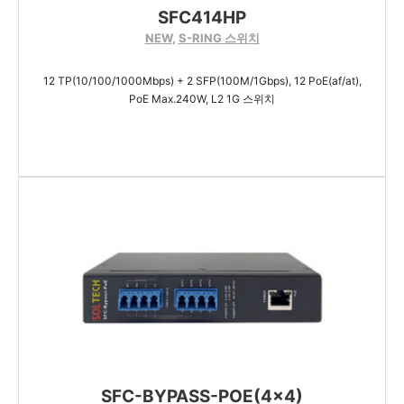
SFC414HP
NEW
,
S-RING 스위치
12 TP(10/100/1000Mbps) + 2 SFP(100M/1Gbps), 12 PoE(af/at),
PoE Max.240W, L2 1G 스위치
SFC-BYPASS-POE(4×4)