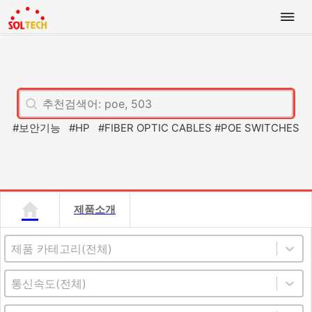
Switch Search
Search content
#보안기능 #HP #FIBER OPTIC CABLES #POE SWITCHES
제품소개
Switch Catelogy
Select content
Switch Speed
Select content