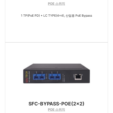
POE 스위치
1 TP(PoE PD) + LC TYPE(4x4), 산업용 PoE Bypass
SFC-BYPASS-POE(2×2)
POE 스위치