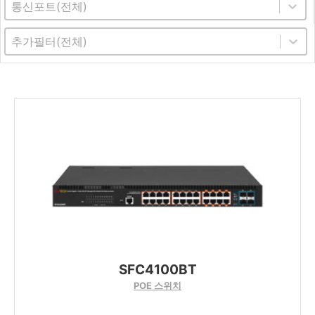
Switch Ports
Select content
Switch Filter
Select content
SFC4100BT
POE 스위치