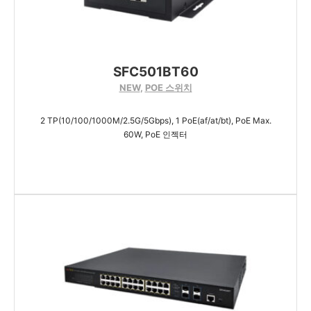
SFC501BT60
NEW
,
POE 스위치
2 TP(10/100/1000M/2.5G/5Gbps), 1 PoE(af/at/bt), PoE Max.
60W, PoE 인젝터