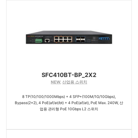
SFC410BT-BP_2X2
NEW
,
산업용 스위치
8 TP(10/100/1000Mbps) + 4 SFP+(100M/1G/10Gbps),
Bypass(2x2), 4 PoE(af/at/bt) + 4 PoE(af/at), PoE Max. 240W, 산
업용 관리형 PoE 10Gbps L2 스위치